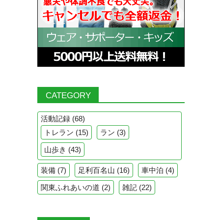
CATEGORY
活動記録
(68)
トレラン
(15)
ラン
(3)
山歩き
(43)
装備
(7)
足利百名山
(16)
車中泊
(4)
関東ふれあいの道
(2)
雑記
(22)