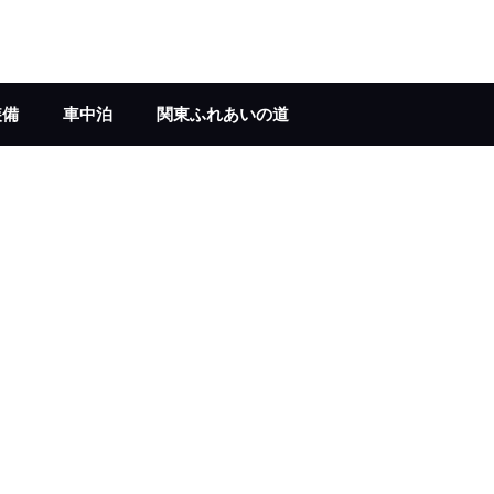
装備
車中泊
関東ふれあいの道