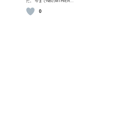
た。 今までNBのMTHIER…
0