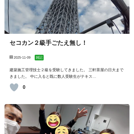
セコカン２級手ごたえ無し！
2025-11-09
雑記
建築施工管理技士２級を受験してきました。 三軒茶屋の日大まで
きました。 中に入ると既に数人受験生がテキス…
0