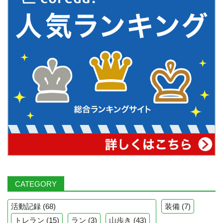
CATEGORY
活動記録
(68)
装備
(7)
トレラン
(15)
ラン
(3)
山歩き
(43)