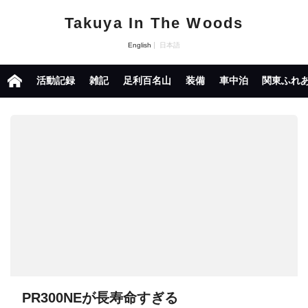
Takuya In The Woods
English
日本語
活動記録
雑記
足利百名山
装備
車中泊
関東ふれ
PR300NEが長寿命すぎる