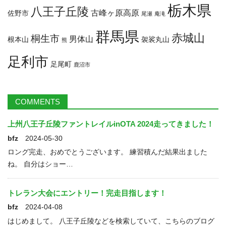
2023年1月
2022年12月
2022年11月
2022年10月
栃木県
八王子丘陵
古峰ヶ原高原
佐野市
尾瀬
庵滝
2022年9月
2022年8月
群馬県
赤城山
桐生市
男体山
根本山
袈裟丸山
熊
足利市
足尾町
鹿沼市
COMMENTS
上州八王子丘陵ファントレイルinOTA 2024走ってきました！
bfz
2024-05-30
ロング完走、おめでとうございます。 練習積んだ結果出ました
ね。 自分はショー…
トレラン大会にエントリー！完走目指します！
bfz
2024-04-08
はじめまして。 八王子丘陵などを検索していて、こちらのブログ