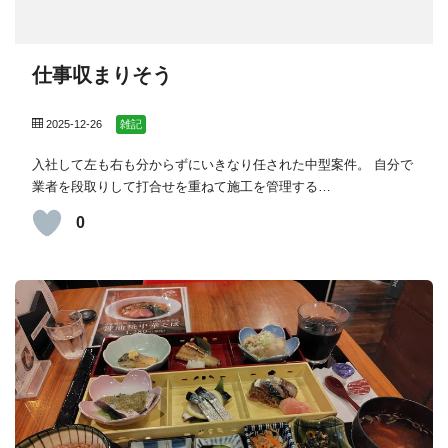
仕事収まりそう
2025-12-26
雑記
入社して左も右も分からずにいきなり任された中型案件。 自分で
業者を段取りして打合せを重ねて施工を管理する…
0