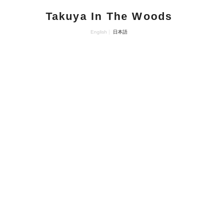
Takuya In The Woods
English
日本語