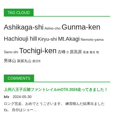
January 2024
December 2023
November 2023
TAG CLOUD
October 2023
September 2023
August 2023
July 2023
June 2023
May 2023
April 2023
Gunma-ken
Ashikaga-shi
Ashio-cho
March 2023
February 2023
January 2023
Hachiouji hill
Mt.Akagi
Kiryu-shi
Nemoto-yama
December 2022
November 2022
October 2022
Tochigi-ken
September 2022
August 2022
古峰ヶ原高原
Sano-shi
尾瀬
庵滝
熊
男体山
袈裟丸山
鹿沼市
COMMENTS
上州八王子丘陵ファントレイルinOTA 2024走ってきました！
bfz
2024-05-30
ロング完走、おめでとうございます。 練習積んだ結果出ました
ね。 自分はショー…