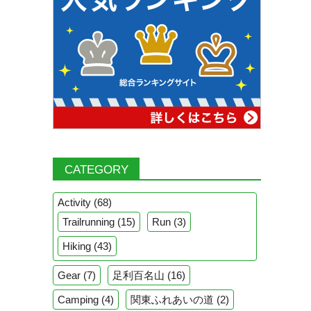
CATEGORY
Activity
(68)
Trailrunning
(15)
Run
(3)
Hiking
(43)
Gear
(7)
足利百名山
(16)
Camping
(4)
関東ふれあいの道
(2)