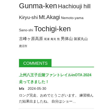
Gunma-ken
Hachiouji hill
October 2023
September 2023
August 2023
July 2023
June 2023
Mt.Akagi
Kiryu-shi
Nemoto-yama
May 2023
April 2023
March 2023
Tochigi-ken
Sano-shi
February 2023
January 2023
古峰ヶ原高原
男体山
December 2022
November 2022
袈裟丸山
尾瀬
庵滝
熊
鹿沼市
October 2022
September 2022
August 2022
COMMENTS
上州八王子丘陵ファントレイルinOTA 2024
走ってきました！
bfz
2024-05-30
ロング完走、おめでとうございます。 練習積ん
だ結果出ましたね。 自分はショー…