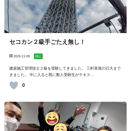
セコカン２級手ごたえ無し！
2025-11-09
雑記
建築施工管理技士２級を受験してきました。 三軒茶屋の日大まで
きました。 中に入ると既に数人受験生がテキス…
0