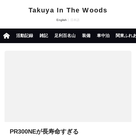
Takuya In The Woods
English
日本語
活動記録
雑記
足利百名山
装備
車中泊
関東ふれ
PR300NEが長寿命すぎる