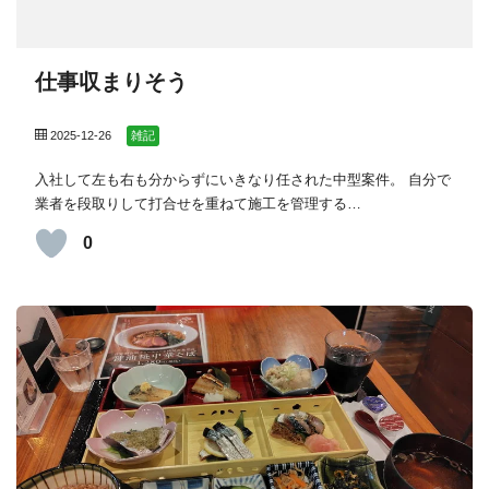
仕事収まりそう
2025-12-26
雑記
入社して左も右も分からずにいきなり任された中型案件。 自分で
業者を段取りして打合せを重ねて施工を管理する…
0